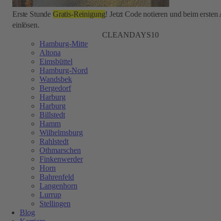
Erste Stunde
Gratis-Reinigung
! Jetzt Code notieren und beim ersten
einlösen.
CLEANDAYS10
Hamburg-Mitte
Altona
Eimsbüttel
Hamburg-Nord
Wandsbek
Bergedorf
Harburg
Harburg
Billstedt
Hamm
Wilhelmsburg
Rahlstedt
Othmarschen
Finkenwerder
Horn
Bahrenfeld
Langenhorn
Lurrup
Stellingen
Blog