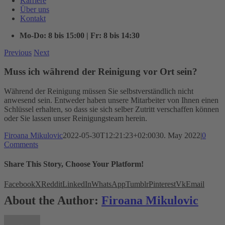
Karriere
Über uns
Kontakt
Mo-Do: 8 bis 15:00 | Fr: 8 bis 14:30
Previous
Next
Muss ich während der Reinigung vor Ort sein?
Während der Reinigung müssen Sie selbstverständlich nicht
anwesend sein. Entweder haben unsere Mitarbeiter von Ihnen einen
Schlüssel erhalten, so dass sie sich selber Zutritt verschaffen können
oder Sie lassen unser Reinigungsteam herein.
Firoana Mikulovic
2022-05-30T12:21:23+02:00
30. May 2022
|
0
Comments
Share This Story, Choose Your Platform!
Facebook
X
Reddit
LinkedIn
WhatsApp
Tumblr
Pinterest
Vk
Email
About the Author:
Firoana Mikulovic