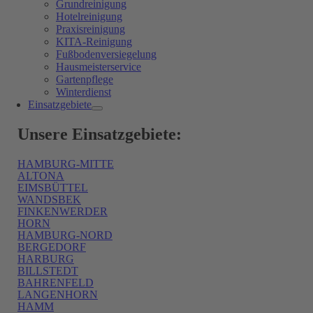
Grundreinigung
Hotelreinigung
Praxisreinigung
KITA-Reinigung
Fußbodenversiegelung
Hausmeisterservice
Gartenpflege
Winterdienst
Einsatzgebiete
Unsere Einsatzgebiete:
HAMBURG-MITTE
ALTONA
EIMSBÜTTEL
WANDSBEK
FINKENWERDER
HORN
HAMBURG-NORD
BERGEDORF
HARBURG
BILLSTEDT
BAHRENFELD
LANGENHORN
HAMM