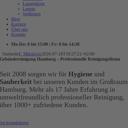
Langenhorn
Lurrup
Stellingen
Blog
Karriere
Über uns
Kontakt
Mo-Do: 8 bis 15:00 | Fr: 8 bis 14:30
Startseite
F. Mikulovic
2026-07-18T10:27:21+02:00
Gebäudereinigung Hamburg – Professionelle Reinigungsfirma
Seit 2008 sorgen wir für
Hygiene
und
Sauberkeit
bei unseren Kunden im Großraum
Hamburg. Mehr als 17 Jahre Erfahrung in
umweltfreundlich professioneller Reinigung,
über 1000+ zufriedene Kunden.
etzt kontaktieren