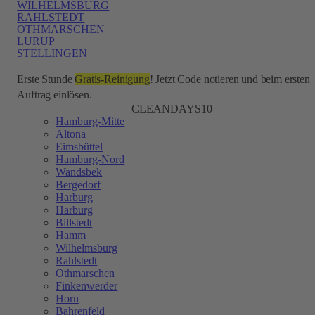
WILHELMSBURG
RAHLSTEDT
OTHMARSCHEN
LURUP
STELLINGEN
Erste Stunde
Gratis-Reinigung
! Jetzt Code notieren und beim ersten
Auftrag einlösen.
CLEANDAYS10
Hamburg-Mitte
Altona
Eimsbüttel
Hamburg-Nord
Wandsbek
Bergedorf
Harburg
Harburg
Billstedt
Hamm
Wilhelmsburg
Rahlstedt
Othmarschen
Finkenwerder
Horn
Bahrenfeld