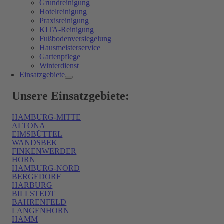
Grundreinigung
Hotelreinigung
Praxisreinigung
KITA-Reinigung
Fußbodenversiegelung
Hausmeisterservice
Gartenpflege
Winterdienst
Einsatzgebiete
Unsere Einsatzgebiete:
HAMBURG-MITTE
ALTONA
EIMSBÜTTEL
WANDSBEK
FINKENWERDER
HORN
HAMBURG-NORD
BERGEDORF
HARBURG
BILLSTEDT
BAHRENFELD
LANGENHORN
HAMM