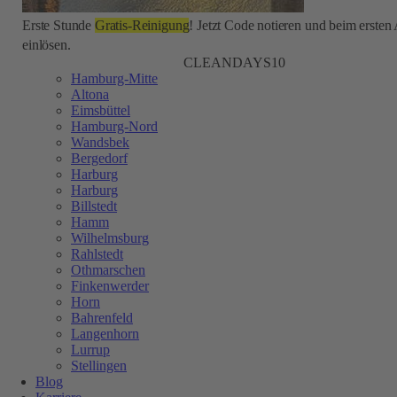
Erste Stunde
Gratis-Reinigung
! Jetzt Code notieren und beim ersten
einlösen.
CLEANDAYS10
Hamburg-Mitte
Altona
Eimsbüttel
Hamburg-Nord
Wandsbek
Bergedorf
Harburg
Harburg
Billstedt
Hamm
Wilhelmsburg
Rahlstedt
Othmarschen
Finkenwerder
Horn
Bahrenfeld
Langenhorn
Lurrup
Stellingen
Blog