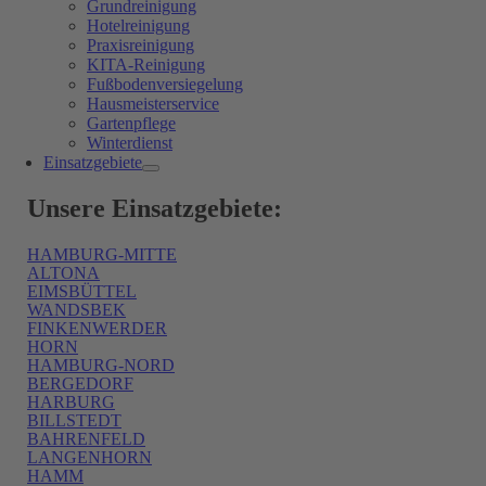
Grundreinigung
Hotelreinigung
Praxisreinigung
KITA-Reinigung
Fußbodenversiegelung
Hausmeisterservice
Gartenpflege
Winterdienst
Einsatzgebiete
Unsere Einsatzgebiete:
HAMBURG-MITTE
ALTONA
EIMSBÜTTEL
WANDSBEK
FINKENWERDER
HORN
HAMBURG-NORD
BERGEDORF
HARBURG
BILLSTEDT
BAHRENFELD
LANGENHORN
HAMM