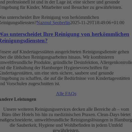
nd professionell ist und in der Lage ist, eine sichere und gesunde
mgebung für Kinder, Mitarbeiter und Besucher zu gewährleisten.
as unterscheidet Ihre Reinigung von herkömmlichen
einigungsdiensten?
Nazmul Seoberlin
2025-11-29T18:49:06+01:00
Was unterscheidet Ihre Reinigung von herkömmlichen
Reinigungsdiensten?
nsere auf Kindertagesstätten ausgerichteten Reinigungsdienste gehen
ber die üblichen Reinigungsarbeiten hinaus. Wir kombinieren
mweltfreundliche Produkte, gründliche Desinfektion, Allergenkontroll
nd die Einhaltung der Hamburger Hygienevorschriften für
indertagesstätten, um eine stets sichere, saubere und gesunde
mgebung zu schaffen, die auf die Bedürfnisse von Kindertagesstätten
nd Vorschulen zugeschnitten ist.
Alle FAQs
Andere Leistungen
Unsere weiteren Reinigungsservices decken alle Bereiche ab – vom
Büro über Hotels bis hin zu medizinischen Praxen. Clean-Days bietet
maßgeschneiderte, umweltfreundliche Reinigungslösungen in Hamburg
die Sauberkeit, Hygiene und Wohlbefinden in jedem Umfeld
gewährleisten.