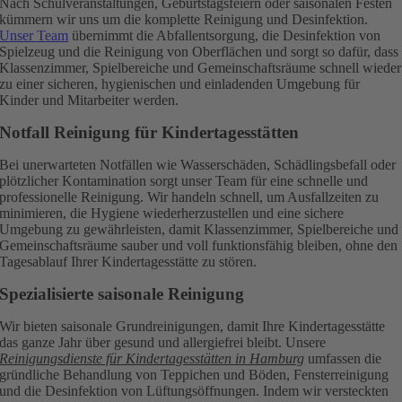
Nach Schulveranstaltungen, Geburtstagsfeiern oder saisonalen Festen
kümmern wir uns um die komplette Reinigung und Desinfektion.
Unser Team
übernimmt die Abfallentsorgung, die Desinfektion von
Spielzeug und die Reinigung von Oberflächen und sorgt so dafür, dass
Klassenzimmer, Spielbereiche und Gemeinschaftsräume schnell wieder
zu einer sicheren, hygienischen und einladenden Umgebung für
Kinder und Mitarbeiter werden.
Notfall Reinigung für Kindertagesstätten
Bei unerwarteten Notfällen wie Wasserschäden, Schädlingsbefall oder
plötzlicher Kontamination sorgt unser Team für eine schnelle und
professionelle Reinigung. Wir handeln schnell, um Ausfallzeiten zu
minimieren, die Hygiene wiederherzustellen und eine sichere
Umgebung zu gewährleisten, damit Klassenzimmer, Spielbereiche und
Gemeinschaftsräume sauber und voll funktionsfähig bleiben, ohne den
Tagesablauf Ihrer Kindertagesstätte zu stören.
Spezialisierte saisonale Reinigung
Wir bieten saisonale Grundreinigungen, damit Ihre Kindertagesstätte
das ganze Jahr über gesund und allergiefrei bleibt. Unsere
Reinigungsdienste für Kindertagesstätten in Hamburg
umfassen die
gründliche Behandlung von Teppichen und Böden, Fensterreinigung
und die Desinfektion von Lüftungsöffnungen. Indem wir versteckten