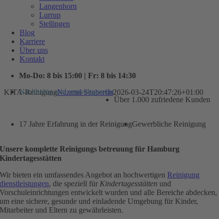
Langenhorn
Lurrup
Stellingen
Blog
Karriere
Über uns
Kontakt
Mo-Do: 8 bis 15:00 | Fr: 8 bis 14:30
Nachhaltig und umweltgerecht
KITA-Reinigung
Nazmul Seoberlin
2026-03-24T20:47:26+01:00
Über 1.000 zufriedene Kunden
17 Jahre Erfahrung in der Reinigung
Gewerbliche Reinigung
Unsere komplette Reinigungs betreuung für Hamburg
Kindertagesstätten
Wir bieten ein umfassendes Angebot an hochwertigen
Reinigung
dienstleistungen
, die speziell für
Kindertagesstätten
und
Vorschuleinrichtungen entwickelt wurden und alle Bereiche abdecken,
um eine sichere, gesunde und einladende Umgebung für Kinder,
Mitarbeiter und Eltern zu gewährleisten.