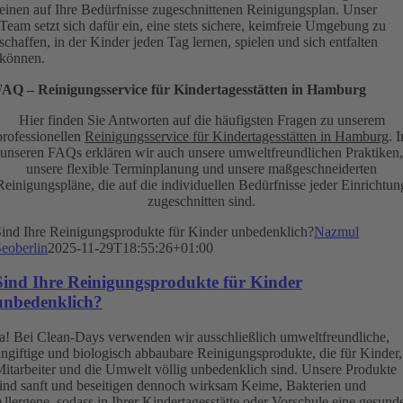
einen auf Ihre Bedürfnisse zugeschnittenen Reinigungsplan. Unser
Team setzt sich dafür ein, eine stets sichere, keimfreie Umgebung zu
schaffen, in der Kinder jeden Tag lernen, spielen und sich entfalten
können.
FAQ – Reinigungsservice für Kindertagesstätten in Hamburg
Hier finden Sie Antworten auf die häufigsten Fragen zu unserem
professionellen
Reinigungsservice für Kindertagesstätten in Hamburg
. I
unseren FAQs erklären wir auch unsere umweltfreundlichen Praktiken,
unsere flexible Terminplanung und unsere maßgeschneiderten
Reinigungspläne, die auf die individuellen Bedürfnisse jeder Einrichtun
zugeschnitten sind.
ind Ihre Reinigungsprodukte für Kinder unbedenklich?
Nazmul
eoberlin
2025-11-29T18:55:26+01:00
Sind Ihre Reinigungsprodukte für Kinder
unbedenklich?
a! Bei Clean-Days verwenden wir ausschließlich umweltfreundliche,
ngiftige und biologisch abbaubare Reinigungsprodukte, die für Kinder,
itarbeiter und die Umwelt völlig unbedenklich sind. Unsere Produkte
ind sanft und beseitigen dennoch wirksam Keime, Bakterien und
llergene, sodass in Ihrer Kindertagesstätte oder Vorschule eine gesund