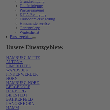
Grundreinigung
Hotelreinigung
Praxisreinigung
KITA-Reinigung
Fußbodenversiegelung
Hausmeisterservice
Gartenpflege
Winterdienst
Einsatzgebiete
Unsere Einsatzgebiete:
HAMBURG-MITTE
ALTONA
EIMSBÜTTEL
WANDSBEK
FINKENWERDER
HORN
HAMBURG-NORD
BERGEDORF
HARBURG
BILLSTEDT
BAHRENFELD
LANGENHORN
HAMM