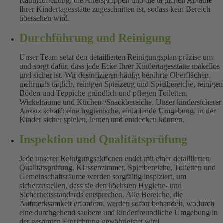
Raumaufteilung, die Altersgruppen und die täglichen Abläufe
Ihrer Kindertagesstätte zugeschnitten ist, sodass kein Bereich
übersehen wird.
Durchführung und Reinigung
Unser Team setzt den detaillierten Reinigungsplan präzise um
und sorgt dafür, dass jede Ecke Ihrer Kindertagesstätte makellos
und sicher ist. Wir desinfizieren häufig berührte Oberflächen
mehrmals täglich, reinigen Spielzeug und Spielbereiche, reinigen
Böden und Teppiche gründlich und pflegen Toiletten,
Wickelräume und Küchen-/Snackbereiche. Unser kindersicherer
Ansatz schafft eine hygienische, einladende Umgebung, in der
Kinder sicher spielen, lernen und entdecken können.
Inspektion und Qualitätsprüfung
Jede unserer Reinigungsaktionen endet mit einer detaillierten
Qualitätsprüfung. Klassenzimmer, Spielbereiche, Toiletten und
Gemeinschaftsräume werden sorgfältig inspiziert, um
sicherzustellen, dass sie den höchsten Hygiene- und
Sicherheitsstandards entsprechen. Alle Bereiche, die
Aufmerksamkeit erfordern, werden sofort behandelt, wodurch
eine durchgehend saubere und kinderfreundliche Umgebung in
der gesamten Einrichtung gewährleistet wird.