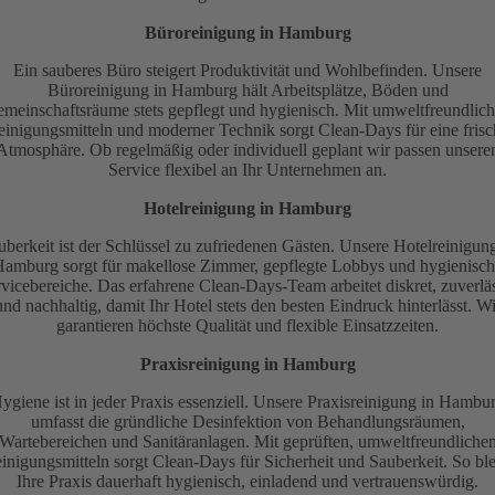
Büroreinigung in Hamburg
Ein sauberes Büro steigert Produktivität und Wohlbefinden. Unsere
Büroreinigung in Hamburg hält Arbeitsplätze, Böden und
meinschaftsräume stets gepflegt und hygienisch. Mit umweltfreundlic
einigungsmitteln und moderner Technik sorgt Clean-Days für eine frisc
Atmosphäre. Ob regelmäßig oder individuell geplant wir passen unsere
Service flexibel an Ihr Unternehmen an.
Hotelreinigung in Hamburg
uberkeit ist der Schlüssel zu zufriedenen Gästen. Unsere Hotelreinigung
amburg sorgt für makellose Zimmer, gepflegte Lobbys und hygienisc
vicebereiche. Das erfahrene Clean-Days-Team arbeitet diskret, zuverlä
und nachhaltig, damit Ihr Hotel stets den besten Eindruck hinterlässt. Wi
garantieren höchste Qualität und flexible Einsatzzeiten.
Praxisreinigung in Hamburg
ygiene ist in jeder Praxis essenziell. Unsere Praxisreinigung in Hambu
umfasst die gründliche Desinfektion von Behandlungsräumen,
Wartebereichen und Sanitäranlagen. Mit geprüften, umweltfreundliche
inigungsmitteln sorgt Clean-Days für Sicherheit und Sauberkeit. So ble
Ihre Praxis dauerhaft hygienisch, einladend und vertrauenswürdig.