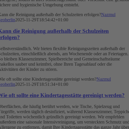
ichere und hygienische Umgebung entsteht.
ann die Reinigung außerhalb der Schulzeiten erfolgen?
Nazmul
eoberlin
2025-11-29T18:54:42+01:00
Kann die Reinigung außerhalb der Schulzeiten
erfolgen?
elbstverständlich. Wir bieten flexible Reinigungszeiten außerhalb der
chulzeiten, einschließlich abends, am Wochenende oder an Feiertagen.
o bleiben Klassenzimmer, Spielbereiche und Gemeinschaftsräume
akellos sauber und keimfrei, ohne Ihren Tagesablauf oder die
ktivitäten der Kinder zu stören.
ie oft sollte eine Kindertagesstätte gereinigt werden?
Nazmul
eoberlin
2025-11-29T18:51:34+01:00
Wie oft sollte eine Kindertagesstätte gereinigt werden?
berflächen, die häufig berührt werden, wie Tische, Spielzeug und
ürgriffe, werden täglich desinfiziert, während Klassenzimmer, Teppich
nd Toiletten wöchentlich gründlich gereinigt werden. Wir empfehlen
ußerdem eine saisonale Intensivreinigung, um versteckten Schmutz un
llergene zu entfernen, damit Ihre Kindertagesstätte das ganze Jahr übe