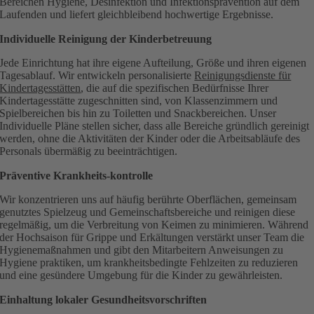
Bereichen Hygiene, Desinfektion und Infektionsprävention auf dem
Laufenden und liefert gleichbleibend hochwertige Ergebnisse.
Individuelle Reinigung der Kinderbetreuung
Jede Einrichtung hat ihre eigene Aufteilung, Größe und ihren eigenen
Tagesablauf. Wir entwickeln personalisierte
Reinigungsdienste für
Kindertagesstätten
, die auf die spezifischen Bedürfnisse Ihrer
Kindertagesstätte zugeschnitten sind, von Klassenzimmern und
Spielbereichen bis hin zu Toiletten und Snackbereichen. Unser
Individuelle Pläne stellen sicher, dass alle Bereiche gründlich gereinigt
werden, ohne die Aktivitäten der Kinder oder die Arbeitsabläufe des
Personals übermäßig zu beeinträchtigen.
Präventive Krankheits-kontrolle
Wir konzentrieren uns auf häufig berührte Oberflächen, gemeinsam
genutztes Spielzeug und Gemeinschaftsbereiche und reinigen diese
regelmäßig, um die Verbreitung von Keimen zu minimieren. Während
der Hochsaison für Grippe und Erkältungen verstärkt unser Team die
Hygienemaßnahmen und gibt den Mitarbeitern Anweisungen zu
Hygiene praktiken, um krankheitsbedingte Fehlzeiten zu reduzieren
und eine gesündere Umgebung für die Kinder zu gewährleisten.
Einhaltung lokaler Gesundheitsvorschriften