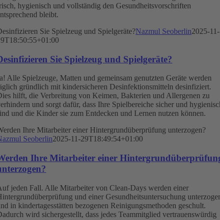
risch, hygienisch und vollständig den Gesundheitsvorschriften
ntsprechend bleibt.
esinfizieren Sie Spielzeug und Spielgeräte?
Nazmul Seoberlin
2025-11-
29T18:50:55+01:00
Desinfizieren Sie Spielzeug und Spielgeräte?
a! Alle Spielzeuge, Matten und gemeinsam genutzten Geräte werden
äglich gründlich mit kindersicheren Desinfektionsmitteln desinfiziert.
ies hilft, die Verbreitung von Keimen, Bakterien und Allergenen zu
erhindern und sorgt dafür, dass Ihre Spielbereiche sicher und hygienisc
ind und die Kinder sie zum Entdecken und Lernen nutzen können.
erden Ihre Mitarbeiter einer Hintergrundüberprüfung unterzogen?
Nazmul Seoberlin
2025-11-29T18:49:54+01:00
Werden Ihre Mitarbeiter einer Hintergrundüberprüfun
unterzogen?
uf jeden Fall. Alle Mitarbeiter von Clean-Days werden einer
intergrundüberprüfung und einer Gesundheitsuntersuchung unterzoge
nd in kindertagesstätten bezogenen Reinigungsmethoden geschult.
adurch wird sichergestellt, dass jedes Teammitglied vertrauenswürdig