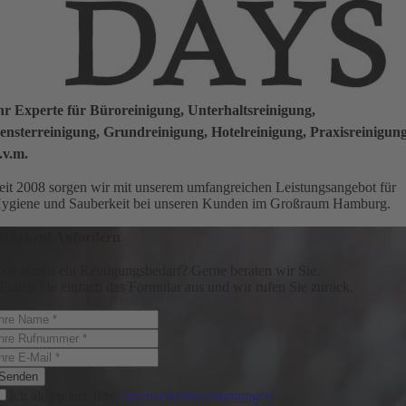
hr Experte für Büroreinigung, Unterhaltsreinigung,
ensterreinigung, Grundreinigung, Hotelreinigung, Praxisreinigun
.v.m.
eit 2008 sorgen wir mit unserem umfangreichen Leistungsangebot für
ygiene und Sauberkeit bei unseren Kunden im Großraum Hamburg.
Rückruf Anfordern
Sie haben ein Reinigungsbedarf? Gerne beraten wir Sie.
Füllen Sie einfach das Formular aus und wir rufen Sie zurück.
Senden
Ich akzeptiere Ihre
Datenschutzbestimmungen