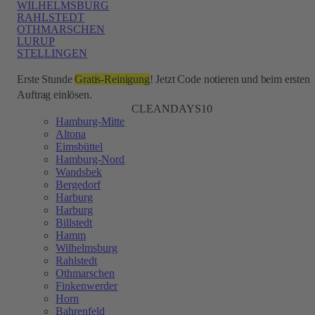
WILHELMSBURG
RAHLSTEDT
OTHMARSCHEN
LURUP
STELLINGEN
Erste Stunde
Gratis-Reinigung
! Jetzt Code notieren und beim ersten
Auftrag einlösen.
CLEANDAYS10
Hamburg-Mitte
Altona
Eimsbüttel
Hamburg-Nord
Wandsbek
Bergedorf
Harburg
Harburg
Billstedt
Hamm
Wilhelmsburg
Rahlstedt
Othmarschen
Finkenwerder
Horn
Bahrenfeld