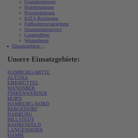
Grundreinigung
Hotelreinigung
Praxisreinigung
KITA-Reinigung
Fußbodenversiegelung
Hausmeisterservice
Gartenpflege
Winterdienst
Einsatzgebiete
Unsere Einsatzgebiete:
HAMBURG-MITTE
ALTONA
EIMSBÜTTEL
WANDSBEK
FINKENWERDER
HORN
HAMBURG-NORD
BERGEDORF
HARBURG
BILLSTEDT
BAHRENFELD
LANGENHORN
HAMM