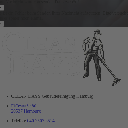
hre Nachricht wurde gesendet. Dankeschön!
×
s ist ein Fehler beim Senden Ihrer Nachricht aufgetreten. Bitte versuch
ie es später noch einmal.
×
CLEAN DAYS Gebäudereinigung Hamburg
Eiffestraße 80
20537 Hamburg
Telefon:
040 3507 3514