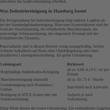
erleichtern die Auditvorbereitung erheblich.
Was Industriereinigung in Hamburg kostet
Die Preisgestaltung bei Industriereinigung folgt anderen Logiken als
bei der Standardgebäudereinigung. Relevante Kostenfaktoren sind der
Grad der Verschmutzung, der erforderliche Maschinenpark, die
notwendige Schutzausrüstung, das eingesetzte Personal und der
Zeitrahmen des Einsatzes.
Pauschaltarife sind in diesem Bereich wenig aussagekräftig. Seriöse
Anbieter kalkulieren auf Basis einer Objektbegehung oder einer
detaillierten Leistungsbeschreibung. Als grobe Orientierung:
Leistungsart
Richtwert
ab ca. 0,08–0,15 € / m² pro
Regelmäßige Hallenboden-Reinigung
Einsatz
Maschinenreinigung (manuell)
ab ca. 45–75 € / Stunde
Grundreinigung nach Produktion /
Individuell nach Aufwand
Umbau
Reinigung in ATEX-Zonen oder mit
Aufpreis je nach
Sonderausrüstung
Anforderung
Diese Werte dienen der ersten Orientierung. Ein verbindliches Angebot