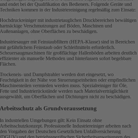
und endet bei der Qualifikation des Bedieners. Folgende Geräte und
Techniken kommen in der Industriereinigung regelmäßig zum Einsatz:
Hochdruckreiniger mit industrietauglichen Druckbereichen bewältigen
hartnäckige Verschmutzungen auf Böden, Maschinen und
Außenanlagen, ohne Oberflächen zu beschädigen.
Industriesauger mit Feinstaubfiltern (HEPA-Klasse) sind in Bereichen
mit gefährlichem Feinstaub oder Schleifmitteln erforderlich.
Scheuersaugmaschinen für großflächige Hallenböden arbeiten deutlich
effizienter als manuelle Methoden und hinterlassen sofort begehbare
Flächen.
Trockeneis- und Dampfstrahler werden dort eingesetzt, wo
Feuchtigkeit in der Nähe von Steuerungseinheiten oder empfindlichen
Maschinenteilen vermieden werden muss. Spezialreiniger für Öle,
Fette und Industrierückstände werden nach Materialverträglichkeit
ausgewählt, um Oberflächen und Dichtungen nicht zu beschädigen.
Arbeitsschutz als Grundvoraussetzung
In industriellen Umgebungen gilt: Kein Einsatz ohne
Arbeitsschutzkonzept. Professionelle Industriereiniger arbeiten nach
den Vorgaben der Deutschen Gesetzlichen Unfallversicherung
(DGUV) und den betriebsspezifischen Sicherheitsanweisungen des