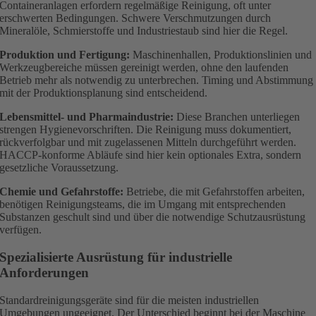
Containeranlagen erfordern regelmäßige Reinigung, oft unter
erschwerten Bedingungen. Schwere Verschmutzungen durch
Mineralöle, Schmierstoffe und Industriestaub sind hier die Regel.
Produktion und Fertigung:
Maschinenhallen, Produktionslinien und
Werkzeugbereiche müssen gereinigt werden, ohne den laufenden
Betrieb mehr als notwendig zu unterbrechen. Timing und Abstimmung
mit der Produktionsplanung sind entscheidend.
Lebensmittel- und Pharmaindustrie:
Diese Branchen unterliegen
strengen Hygienevorschriften. Die Reinigung muss dokumentiert,
rückverfolgbar und mit zugelassenen Mitteln durchgeführt werden.
HACCP-konforme Abläufe sind hier kein optionales Extra, sondern
gesetzliche Voraussetzung.
Chemie und Gefahrstoffe:
Betriebe, die mit Gefahrstoffen arbeiten,
benötigen Reinigungsteams, die im Umgang mit entsprechenden
Substanzen geschult sind und über die notwendige Schutzausrüstung
verfügen.
Spezialisierte Ausrüstung für industrielle
Anforderungen
Standardreinigungsgeräte sind für die meisten industriellen
Umgebungen ungeeignet. Der Unterschied beginnt bei der Maschine