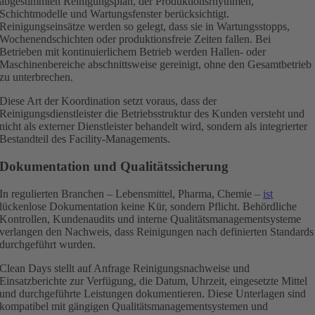
abgestimmten Reinigungsplan, der Produktionsrhythmen,
Schichtmodelle und Wartungsfenster berücksichtigt.
Reinigungseinsätze werden so gelegt, dass sie in Wartungsstopps,
Wochenendschichten oder produktionsfreie Zeiten fallen. Bei
Betrieben mit kontinuierlichem Betrieb werden Hallen- oder
Maschinenbereiche abschnittsweise gereinigt, ohne den Gesamtbetrieb
zu unterbrechen.
Diese Art der Koordination setzt voraus, dass der
Reinigungsdienstleister die Betriebsstruktur des Kunden versteht und
nicht als externer Dienstleister behandelt wird, sondern als integrierter
Bestandteil des Facility-Managements.
Dokumentation und Qualitätssicherung
In regulierten Branchen – Lebensmittel, Pharma, Chemie –
ist
lückenlose Dokumentation keine Kür, sondern Pflicht. Behördliche
Kontrollen, Kundenaudits und interne Qualitätsmanagementsysteme
verlangen den Nachweis, dass Reinigungen nach definierten Standards
durchgeführt wurden.
Clean Days stellt auf Anfrage Reinigungsnachweise und
Einsatzberichte zur Verfügung, die Datum, Uhrzeit, eingesetzte Mittel
und durchgeführte Leistungen dokumentieren. Diese Unterlagen sind
kompatibel mit gängigen Qualitätsmanagementsystemen und