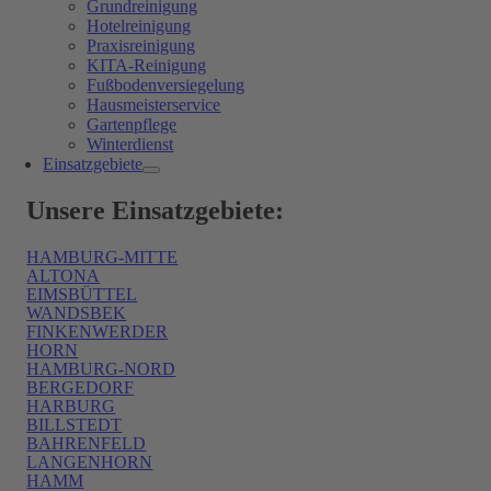
Grundreinigung
Hotelreinigung
Praxisreinigung
KITA-Reinigung
Fußbodenversiegelung
Hausmeisterservice
Gartenpflege
Winterdienst
Einsatzgebiete
Unsere Einsatzgebiete:
HAMBURG-MITTE
ALTONA
EIMSBÜTTEL
WANDSBEK
FINKENWERDER
HORN
HAMBURG-NORD
BERGEDORF
HARBURG
BILLSTEDT
BAHRENFELD
LANGENHORN
HAMM