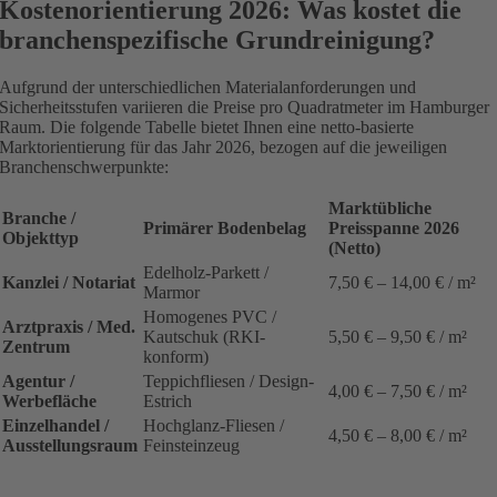
Kostenorientierung 2026: Was kostet die
branchenspezifische Grundreinigung?
Aufgrund der unterschiedlichen Materialanforderungen und
Sicherheitsstufen variieren die Preise pro Quadratmeter im Hamburger
Raum. Die folgende Tabelle bietet Ihnen eine netto-basierte
Marktorientierung für das Jahr 2026, bezogen auf die jeweiligen
Branchenschwerpunkte:
Marktübliche
Branche /
Primärer Bodenbelag
Preisspanne 2026
Objekttyp
(Netto)
Edelholz-Parkett /
Kanzlei / Notariat
7,50 € – 14,00 € / m²
Marmor
Homogenes PVC /
Arztpraxis / Med.
Kautschuk (RKI-
5,50 € – 9,50 € / m²
Zentrum
konform)
Agentur /
Teppichfliesen / Design-
4,00 € – 7,50 € / m²
Werbefläche
Estrich
Einzelhandel /
Hochglanz-Fliesen /
4,50 € – 8,00 € / m²
Ausstellungsraum
Feinsteinzeug