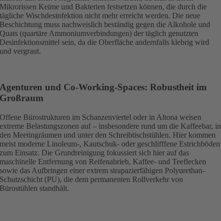
Mikrorissen Keime und Bakterien festsetzen können, die durch die
tägliche Wischdesinfektion nicht mehr erreicht werden. Die neue
Beschichtung muss nachweislich beständig gegen die Alkohole und
Quats (quartäre Ammoniumverbindungen) der täglich genutzten
Desinfektionsmittel sein, da die Oberfläche andernfalls klebrig wird
und vergraut.
Agenturen und Co-Working-Spaces: Robustheit im
Großraum
Offene Bürostrukturen im Schanzenviertel oder in Altona weisen
extreme Belastungszonen auf – insbesondere rund um die Kaffeebar, i
den Meetingräumen und unter den Schreibtischstühlen. Hier kommen
meist moderne Linoleum-, Kautschuk- oder geschlifffene Estrichböden
zum Einsatz. Die Grundreinigung fokussiert sich hier auf das
maschinelle Entfernung von Reifenabrieb, Kaffee- und Teeflecken
sowie das Aufbringen einer extrem strapazierfähigen Polyurethan-
Schutzschicht (PU), die dem permanenten Rollverkehr von
Bürostühlen standhält.