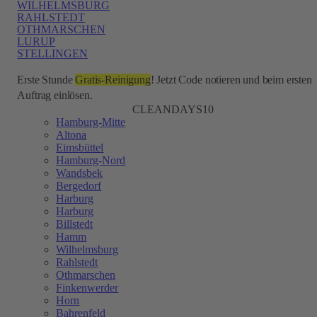
WILHELMSBURG
RAHLSTEDT
OTHMARSCHEN
LURUP
STELLINGEN
Erste Stunde
Gratis-Reinigung
! Jetzt Code notieren und beim ersten
Auftrag einlösen.
CLEANDAYS10
Hamburg-Mitte
Altona
Eimsbüttel
Hamburg-Nord
Wandsbek
Bergedorf
Harburg
Harburg
Billstedt
Hamm
Wilhelmsburg
Rahlstedt
Othmarschen
Finkenwerder
Horn
Bahrenfeld