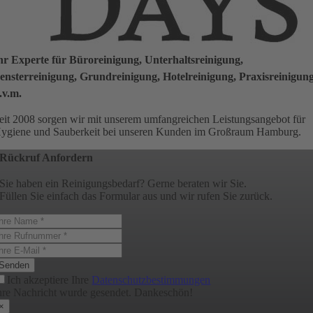
hr Experte für Büroreinigung, Unterhaltsreinigung,
ensterreinigung, Grundreinigung, Hotelreinigung, Praxisreinigun
.v.m.
eit 2008 sorgen wir mit unserem umfangreichen Leistungsangebot für
ygiene und Sauberkeit bei unseren Kunden im Großraum Hamburg.
Rückruf Anfordern
Sie haben ein Reinigungsbedarf? Gerne beraten wir Sie.
Füllen Sie einfach das Formular aus und wir rufen Sie zurück.
Senden
Ich akzeptiere Ihre
Datenschutzbestimmungen
hre Nachricht wurde gesendet. Dankeschön!
×