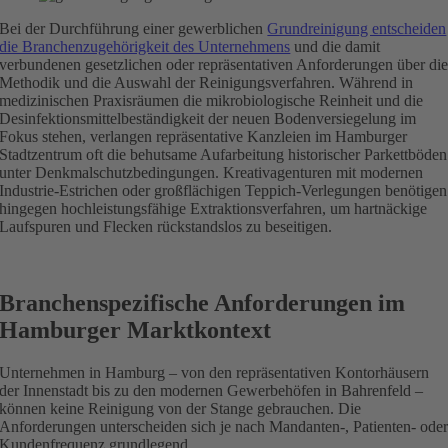
Bei der Durchführung einer gewerblichen
Grundreinigung entscheiden
die Branchenzugehörigkeit des Unternehmens
und die damit
verbundenen gesetzlichen oder repräsentativen Anforderungen über di
Methodik und die Auswahl der Reinigungsverfahren. Während in
medizinischen Praxisräumen die mikrobiologische Reinheit und die
Desinfektionsmittelbeständigkeit der neuen Bodenversiegelung im
Fokus stehen, verlangen repräsentative Kanzleien im Hamburger
Stadtzentrum oft die behutsame Aufarbeitung historischer Parkettböden
unter Denkmalschutzbedingungen. Kreativagenturen mit modernen
Industrie-Estrichen oder großflächigen Teppich-Verlegungen benötigen
hingegen hochleistungsfähige Extraktionsverfahren, um hartnäckige
Laufspuren und Flecken rückstandslos zu beseitigen.
Branchenspezifische Anforderungen im
Hamburger Marktkontext
Unternehmen in Hamburg – von den repräsentativen Kontorhäusern
der Innenstadt bis zu den modernen Gewerbehöfen in Bahrenfeld –
können keine Reinigung von der Stange gebrauchen. Die
Anforderungen unterscheiden sich je nach Mandanten-, Patienten- ode
Kundenfrequenz grundlegend.