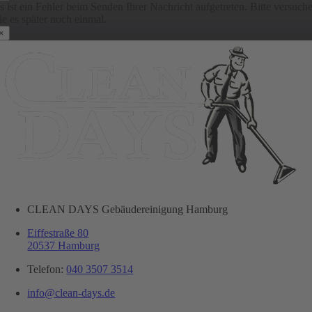
s ist ein Fehler beim Senden Ihrer Nachricht aufgetreten. Bitte versuch
ie es später noch einmal.
×
CLEAN DAYS Gebäudereinigung Hamburg
Eiffestraße 80
20537 Hamburg
Telefon:
040 3507 3514
info@clean-days.de