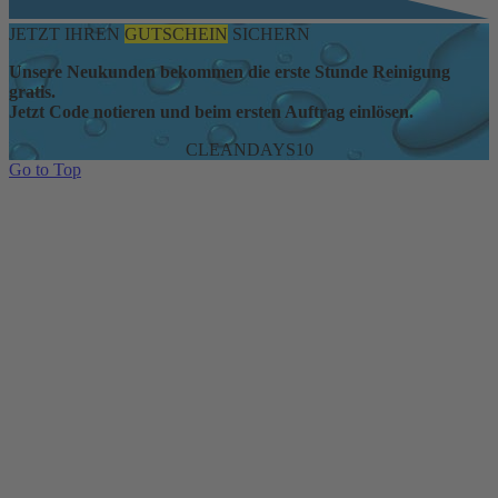
JETZT IHREN
GUTSCHEIN
SICHERN
Unsere Neukunden bekommen die erste Stunde Reinigung
gratis.
Jetzt Code notieren und beim ersten Auftrag einlösen.
CLEANDAYS10
Go to Top