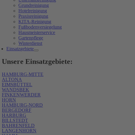
Grundreinigung
Hotelreinigung
Praxisreinigung
KITA-Reinigung
Fußbodenversiegelung
Hausmeisterservice
Gartenpflege
Winterdienst
Einsatzgebiete
Unsere Einsatzgebiete:
HAMBURG-MITTE
ALTONA
EIMSBÜTTEL
WANDSBEK
FINKENWERDER
HORN
HAMBURG-NORD
BERGEDORF
HARBURG
BILLSTEDT
BAHRENFELD
LANGENHORN