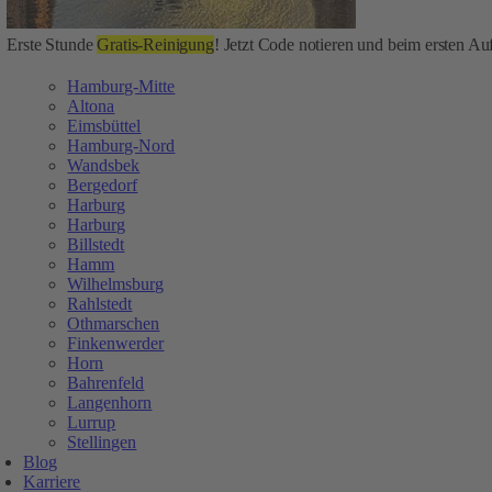
Erste Stunde
Gratis-Reinigung
! Jetzt Code notieren und beim ersten Auf
Hamburg-Mitte
Altona
Eimsbüttel
Hamburg-Nord
Wandsbek
Bergedorf
Harburg
Harburg
Billstedt
Hamm
Wilhelmsburg
Rahlstedt
Othmarschen
Finkenwerder
Horn
Bahrenfeld
Langenhorn
Lurrup
Stellingen
Blog
Karriere