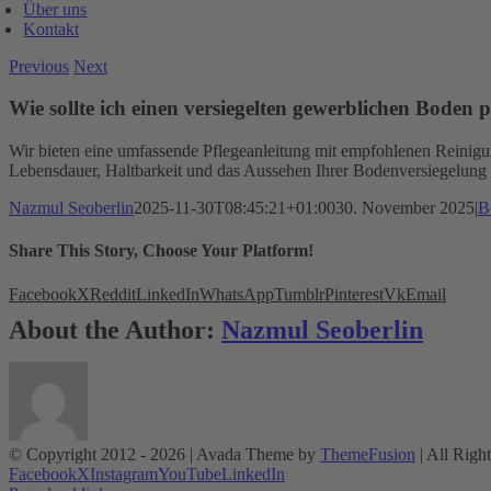
Über uns
Kontakt
Previous
Next
Wie sollte ich einen versiegelten gewerblichen Boden 
Wir bieten eine umfassende Pflegeanleitung mit empfohlenen Reinigun
Lebensdauer, Haltbarkeit und das Aussehen Ihrer Bodenversiegelung 
Nazmul Seoberlin
2025-11-30T08:45:21+01:00
30. November 2025
|
B
Share This Story, Choose Your Platform!
Facebook
X
Reddit
LinkedIn
WhatsApp
Tumblr
Pinterest
Vk
Email
About the Author:
Nazmul Seoberlin
© Copyright 2012 -
2026 | Avada Theme by
ThemeFusion
| All Righ
Facebook
X
Instagram
YouTube
LinkedIn