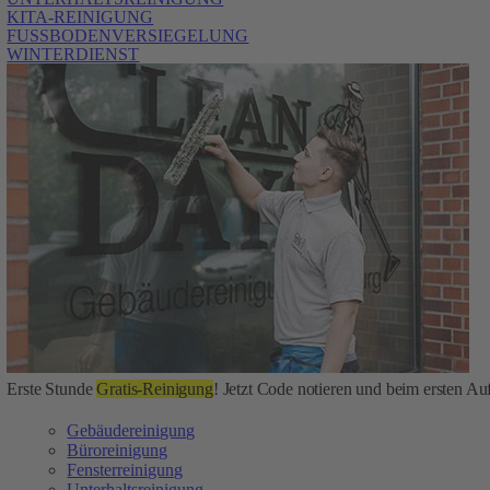
KITA-REINIGUNG
FUSSBODENVERSIEGELUNG
WINTERDIENST
Erste Stunde
Gratis-Reinigung
! Jetzt Code notieren und beim ersten Auf
Gebäudereinigung
Büroreinigung
Fensterreinigung
Unterhaltsreinigung