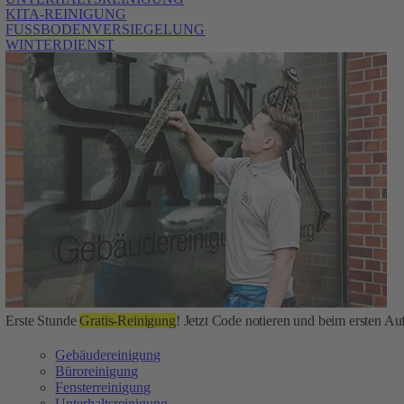
KITA-REINIGUNG
FUSSBODENVERSIEGELUNG
WINTERDIENST
Erste Stunde
Gratis-Reinigung
! Jetzt Code notieren und beim ersten Auf
Gebäudereinigung
Büroreinigung
Fensterreinigung
Unterhaltsreinigung