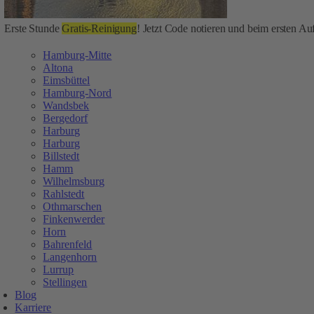
Erste Stunde
Gratis-Reinigung
! Jetzt Code notieren und beim ersten Auf
Hamburg-Mitte
Altona
Eimsbüttel
Hamburg-Nord
Wandsbek
Bergedorf
Harburg
Harburg
Billstedt
Hamm
Wilhelmsburg
Rahlstedt
Othmarschen
Finkenwerder
Horn
Bahrenfeld
Langenhorn
Lurrup
Stellingen
Blog
Karriere