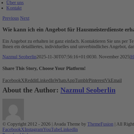
Über uns
Kontakt
Previous
Next
Wie kann ich ein Angebot für Hausmeisterdienste erh
Ein Angebot zu erhalten ist ganz einfach. Kontaktieren Sie uns per T
Ihnen ein detailliertes, individuelles und unverbindliches Angebot, d
Nazmul Seoberlin
2025-11-30T07:56:16+01:00
30. November 2025
|
H
Share This Story, Choose Your Platform!
Facebook
X
Reddit
LinkedIn
WhatsApp
Tumblr
Pinterest
Vk
Email
About the Author:
Nazmul Seoberlin
© Copyright 2012 -
2026 | Avada Theme by
ThemeFusion
| All Righ
Facebook
X
Instagram
YouTube
LinkedIn