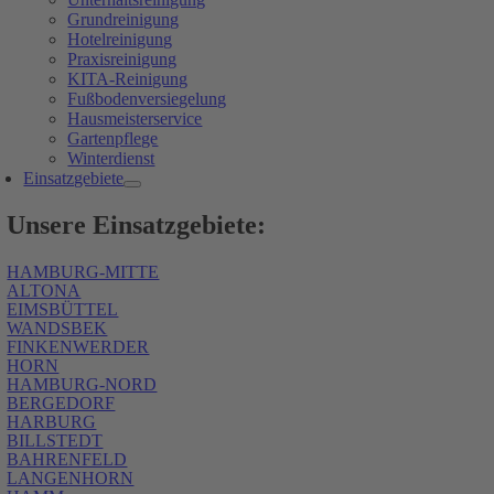
Grundreinigung
Hotelreinigung
Praxisreinigung
KITA-Reinigung
Fußbodenversiegelung
Hausmeisterservice
Gartenpflege
Winterdienst
Einsatzgebiete
Unsere Einsatzgebiete:
HAMBURG-MITTE
ALTONA
EIMSBÜTTEL
WANDSBEK
FINKENWERDER
HORN
HAMBURG-NORD
BERGEDORF
HARBURG
BILLSTEDT
BAHRENFELD
LANGENHORN