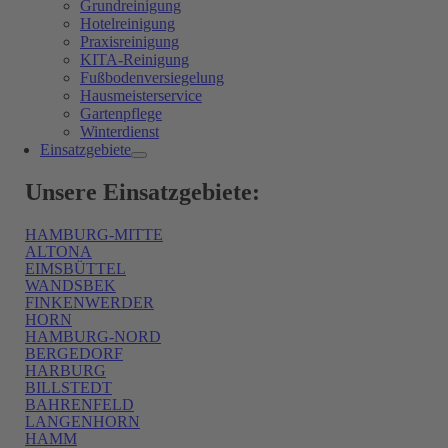
Grundreinigung
Hotelreinigung
Praxisreinigung
KITA-Reinigung
Fußbodenversiegelung
Hausmeisterservice
Gartenpflege
Winterdienst
Einsatzgebiete
Unsere Einsatzgebiete:
HAMBURG-MITTE
ALTONA
EIMSBÜTTEL
WANDSBEK
FINKENWERDER
HORN
HAMBURG-NORD
BERGEDORF
HARBURG
BILLSTEDT
BAHRENFELD
LANGENHORN
HAMM