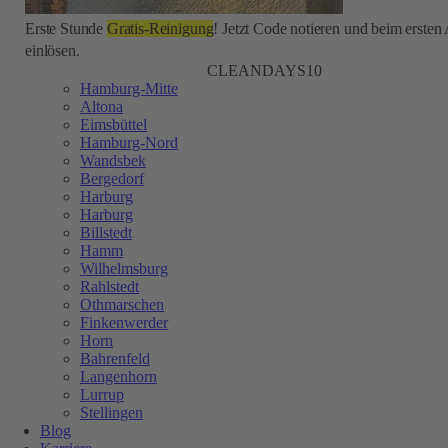
Erste Stunde
Gratis-Reinigung
! Jetzt Code notieren und beim ersten
einlösen.
CLEANDAYS10
Hamburg-Mitte
Altona
Eimsbüttel
Hamburg-Nord
Wandsbek
Bergedorf
Harburg
Harburg
Billstedt
Hamm
Wilhelmsburg
Rahlstedt
Othmarschen
Finkenwerder
Horn
Bahrenfeld
Langenhorn
Lurrup
Stellingen
Blog