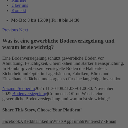
Karriere
Über uns
Kontakt
Mo-Do: 8 bis 15:00 | Fr: 8 bis 14:30
Previous
Next
Was ist eine gewerbliche Bodenversiegelung und
warum ist sie wichtig?
Eine Bodenversiegelung schützt gewerbliche Böden vor
Abnutzung, Feuchtigkeit, Chemikalien und starker Beanspruchung.
In Hamburg verbessern versiegelte Böden die Haltbarkeit,
Sicherheit und Optik in Lagerhäusern, Fabriken, Büros und
Einzelhandelsflächen und sorgen so für eine langlebige Investition.
Nazmul Seoberlin
2025-11-30T08:41:08+01:00
30. November
2025
|
Bodenversiegelung
|
Comments Off
on Was ist eine
gewerbliche Bodenversiegelung und warum ist sie wichtig?
Share This Story, Choose Your Platform!
Facebook
X
Reddit
LinkedIn
WhatsApp
Tumblr
Pinterest
Vk
Email