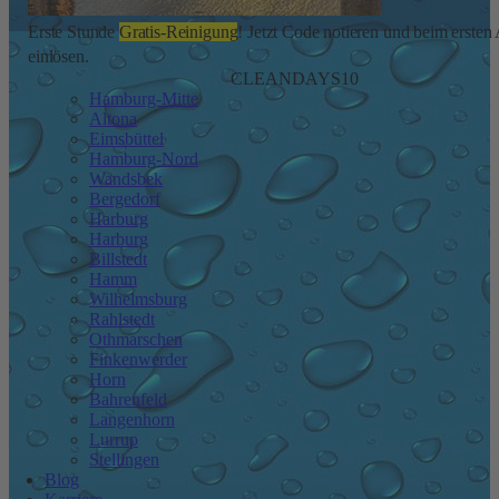
Erste Stunde
Gratis-Reinigung
! Jetzt Code notieren und beim ersten
einlösen.
CLEANDAYS10
Hamburg-Mitte
Altona
Eimsbüttel
Hamburg-Nord
Wandsbek
Bergedorf
Harburg
Harburg
Billstedt
Hamm
Wilhelmsburg
Rahlstedt
Othmarschen
Finkenwerder
Horn
Bahrenfeld
Langenhorn
Lurrup
Stellingen
Blog