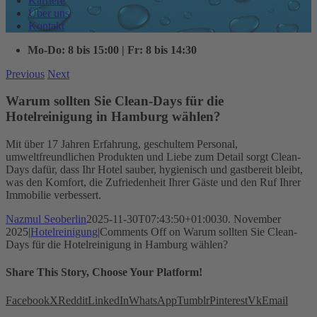
Karriere
Über uns
Kontakt
Mo-Do: 8 bis 15:00 | Fr: 8 bis 14:30
Previous
Next
Warum sollten Sie Clean-Days für die
Hotelreinigung in Hamburg wählen?
Mit über 17 Jahren Erfahrung, geschultem Personal,
umweltfreundlichen Produkten und Liebe zum Detail sorgt Clean-
Days dafür, dass Ihr Hotel sauber, hygienisch und gastbereit bleibt,
was den Komfort, die Zufriedenheit Ihrer Gäste und den Ruf Ihrer
Immobilie verbessert.
Nazmul Seoberlin
2025-11-30T07:43:50+01:00
30. November
2025
|
Hotelreinigung
|
Comments Off
on Warum sollten Sie Clean-
Days für die Hotelreinigung in Hamburg wählen?
Share This Story, Choose Your Platform!
Facebook
X
Reddit
LinkedIn
WhatsApp
Tumblr
Pinterest
Vk
Email