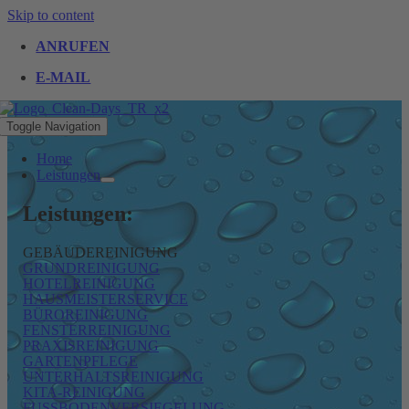
Skip to content
ANRUFEN
E-MAIL
Toggle Navigation
Home
Leistungen
Leistungen:
GEBÄUDEREINIGUNG
GRUNDREINIGUNG
HOTELREINIGUNG
HAUSMEISTERSERVICE
BÜROREINIGUNG
FENSTERREINIGUNG
PRAXISREINIGUNG
GARTENPFLEGE
UNTERHALTSREINIGUNG
KITA-REINIGUNG
FUSSBODENVERSIEGELUNG