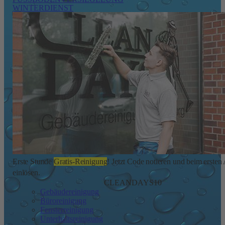
WINTERDIENST
Erste Stunde
Gratis-Reinigung
! Jetzt Code notieren und beim ersten
einlösen.
CLEANDAYS10
Gebäudereinigung
Büroreinigung
Fensterreinigung
Unterhaltsreinigung