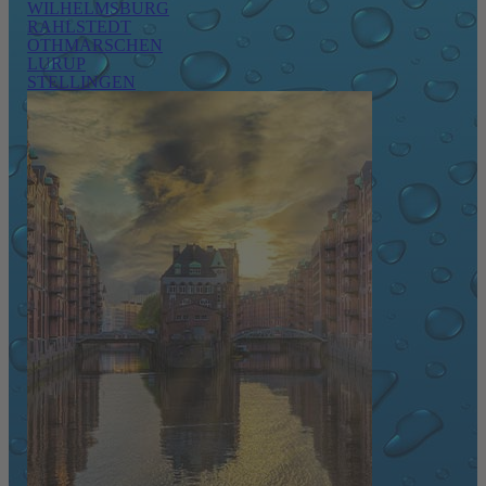
WILHELMSBURG
RAHLSTEDT
OTHMARSCHEN
LURUP
STELLINGEN