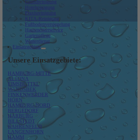
Grundreinigung
Hotelreinigung
Praxisreinigung
KITA-Reinigung
Fußbodenversiegelung
Hausmeisterservice
Gartenpflege
Winterdienst
Einsatzgebiete
Unsere Einsatzgebiete:
HAMBURG-MITTE
ALTONA
EIMSBÜTTEL
WANDSBEK
FINKENWERDER
HORN
HAMBURG-NORD
BERGEDORF
HARBURG
BILLSTEDT
BAHRENFELD
LANGENHORN
HAMM