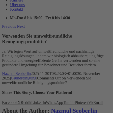
Karriere
Über uns
Kontakt
Mo-Do: 8 bis 15:00 | Fr: 8 bis 14:30
Previous
Next
Verwenden Sie umweltfreundliche
Reinigungsprodukte?
Ja. Wir legen Wert auf umweltfreundliche und nachhaltige
Reinigungslösungen, indem wir biologisch abbaubare, ungiftige
Produkte und energieeffiziente Geräte verwenden und so eine
gesündere Umgebung für Bewohner und Besucher fördern.
Nazmul Seoberlin
2025-11-30T08:23:03+01:00
30. November
2025
|
Grundreinigung
|
Comments Off
on Verwenden Sie
umweltfreundliche Reinigungsprodukte?
Share This Story, Choose Your Platform!
Facebook
X
Reddit
LinkedIn
WhatsApp
Tumblr
Pinterest
Vk
Email
About the Author:
Nazmul Seoberlin