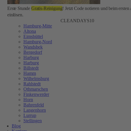
Erste Stunde
Gratis-Reinigung
! Jetzt Code notieren und beim ersten
einlösen.
CLEANDAYS10
Hamburg-Mitte
Altona
Eimsbüttel
Hamburg-Nord
Wandsbek
Bergedorf
Harburg
Harburg
Billstedt
Hamm
Wilhelmsburg
Rahlstedt
Othmarschen
Finkenwerder
Horn
Bahrenfeld
Langenhorn
Lurrup
Stellingen
Blog