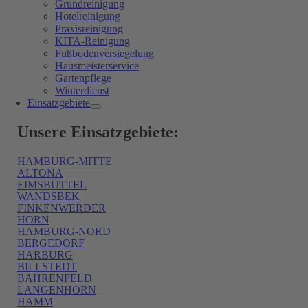
Grundreinigung
Hotelreinigung
Praxisreinigung
KITA-Reinigung
Fußbodenversiegelung
Hausmeisterservice
Gartenpflege
Winterdienst
Einsatzgebiete
Unsere Einsatzgebiete:
HAMBURG-MITTE
ALTONA
EIMSBÜTTEL
WANDSBEK
FINKENWERDER
HORN
HAMBURG-NORD
BERGEDORF
HARBURG
BILLSTEDT
BAHRENFELD
LANGENHORN
HAMM