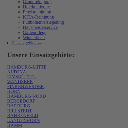
Grundreinigung
Hotelreinigung
Praxisreinigung
KITA-Reinigung
Fußbodenversiegelung
Hausmeisterservice
Gartenpflege
Winterdienst
Einsatzgebiete
Unsere Einsatzgebiete:
HAMBURG-MITTE
ALTONA
EIMSBÜTTEL
WANDSBEK
FINKENWERDER
HORN
HAMBURG-NORD
BERGEDORF
HARBURG
BILLSTEDT
BAHRENFELD
LANGENHORN
HAMM