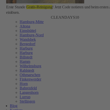
Erste Stunde
Gratis-Reinigung
! Jetzt Code notieren und beim ersten
einlösen.
CLEANDAYS10
Hamburg-Mitte
Altona
Eimsbüttel
Hamburg-Nord
Wandsbek
Bergedorf
Harburg
Harburg
Billstedt
Hamm
Wilhelmsburg
Rahlstedt
Othmarschen
Finkenwerder
Horn
Bahrenfeld
Langenhorn
Lurrup
Stellingen
Blog