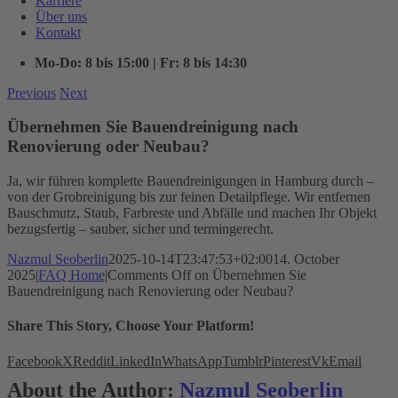
Karriere
Über uns
Kontakt
Mo-Do: 8 bis 15:00 | Fr: 8 bis 14:30
Previous
Next
Übernehmen Sie Bauendreinigung nach
Renovierung oder Neubau?
Ja, wir führen komplette Bauendreinigungen in Hamburg durch –
von der Grobreinigung bis zur feinen Detailpflege. Wir entfernen
Bauschmutz, Staub, Farbreste und Abfälle und machen Ihr Objekt
bezugsfertig – sauber, sicher und termingerecht.
Nazmul Seoberlin
2025-10-14T23:47:53+02:00
14. October
2025
|
FAQ Home
|
Comments Off
on Übernehmen Sie
Bauendreinigung nach Renovierung oder Neubau?
Share This Story, Choose Your Platform!
Facebook
X
Reddit
LinkedIn
WhatsApp
Tumblr
Pinterest
Vk
Email
About the Author:
Nazmul Seoberlin