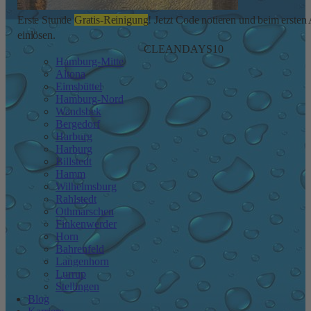
Erste Stunde
Gratis-Reinigung
! Jetzt Code notieren und beim ersten
einlösen.
CLEANDAYS10
Hamburg-Mitte
Altona
Eimsbüttel
Hamburg-Nord
Wandsbek
Bergedorf
Harburg
Harburg
Billstedt
Hamm
Wilhelmsburg
Rahlstedt
Othmarschen
Finkenwerder
Horn
Bahrenfeld
Langenhorn
Lurrup
Stellingen
Blog