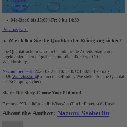
Karriere
Über uns
Kontakt
Mo-Do: 8 bis 15:00 | Fr: 8 bis 14:30
Previous
Next
5. Wie stellen Sie die Qualität der Reinigung sicher?
Die Qualität sichern wir durch strukturierte Arbeitsabläufe und
regelmäßige interne Qualitätskontrollen direkt vor Ort in
Wilhelmsburg.
Nazmul Seoberlin
2026-02-28T10:15:35+01:00
28. February
2026
|
Wilhelmsburg
|
Comments Off
on 5. Wie stellen Sie die Qualität
der Reinigung sicher?
Share This Story, Choose Your Platform!
Facebook
X
Reddit
LinkedIn
WhatsApp
Tumblr
Pinterest
Vk
Email
About the Author:
Nazmul Seoberlin