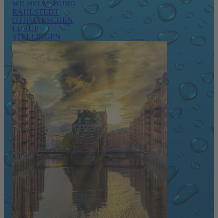
WILHELMSBURG
RAHLSTEDT
OTHMARSCHEN
LURUP
STELLINGEN