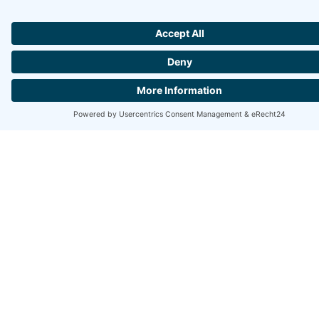
JETZT IHREN
GUTSCHEIN
SICHERN
Unsere Neukunden bekommen die erste Stunde Reinigung
gratis.
Jetzt Code notieren und beim ersten Auftrag einlösen.