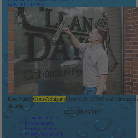
WINTERDIENST
Erste Stunde
Gratis-Reinigung
! Jetzt Code notieren und beim ersten
einlösen.
CLEANDAYS10
Gebäudereinigung
Büroreinigung
Fensterreinigung
Unterhaltsreinigung