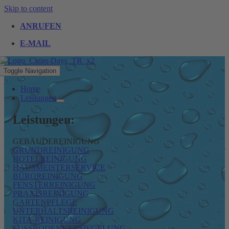
Skip to content
ANRUFEN
E-MAIL
Toggle Navigation
Home
Leistungen
Leistungen:
GEBÄUDEREINIGUNG
GRUNDREINIGUNG
HOTELREINIGUNG
HAUSMEISTERSERVICE
BÜROREINIGUNG
FENSTERREINIGUNG
PRAXISREINIGUNG
GARTENPFLEGE
UNTERHALTSREINIGUNG
KITA-REINIGUNG
FUSSBODENVERSIEGELUNG