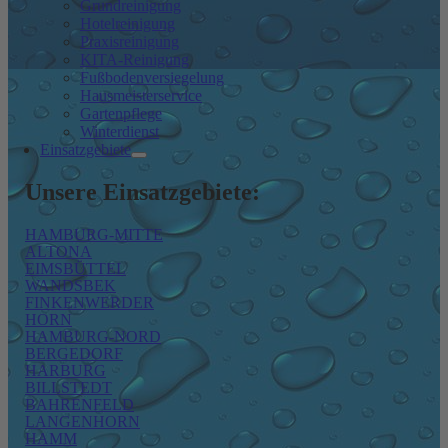
Grundreinigung
Hotelreinigung
Praxisreinigung
KITA-Reinigung
Fußbodenversiegelung
Hausmeisterservice
Gartenpflege
Winterdienst
Einsatzgebiete
Unsere Einsatzgebiete:
HAMBURG-MITTE
ALTONA
EIMSBÜTTEL
WANDSBEK
FINKENWERDER
HORN
HAMBURG-NORD
BERGEDORF
HARBURG
BILLSTEDT
BAHRENFELD
LANGENHORN
HAMM