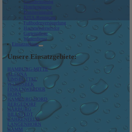
Grundreinigung
Hotelreinigung
Praxisreinigung
KITA-Reinigung
Fußbodenversiegelung
Hausmeisterservice
Gartenpflege
Winterdienst
Einsatzgebiete
Unsere Einsatzgebiete:
HAMBURG-MITTE
ALTONA
EIMSBÜTTEL
WANDSBEK
FINKENWERDER
HORN
HAMBURG-NORD
BERGEDORF
HARBURG
BILLSTEDT
BAHRENFELD
LANGENHORN
HAMM