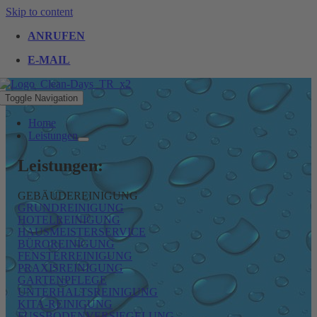
Skip to content
ANRUFEN
E-MAIL
Toggle Navigation
Home
Leistungen
Leistungen:
GEBÄUDEREINIGUNG
GRUNDREINIGUNG
HOTELREINIGUNG
HAUSMEISTERSERVICE
BÜROREINIGUNG
FENSTERREINIGUNG
PRAXISREINIGUNG
GARTENPFLEGE
UNTERHALTSREINIGUNG
KITA-REINIGUNG
FUSSBODENVERSIEGELUNG