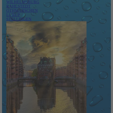
WILHELMSBURG
RAHLSTEDT
OTHMARSCHEN
LURUP
STELLINGEN