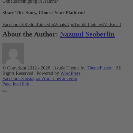
Gebäudereinigung in Hamm?
Share This Story, Choose Your Platform!
Facebook
X
Reddit
LinkedIn
WhatsApp
Tumblr
Pinterest
Vk
Email
About the Author:
Nazmul Seoberlin
© Copyright 2012 -
2026 | Avada Theme by
ThemeFusion
| All
Rights Reserved | Powered by
WordPress
Facebook
X
Instagram
YouTube
LinkedIn
Page load link