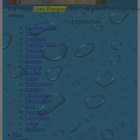
Erste Stunde
Gratis-Reinigung
! Jetzt Code notieren und beim ersten
einlösen.
CLEANDAYS10
Hamburg-Mitte
Altona
Eimsbüttel
Hamburg-Nord
Wandsbek
Bergedorf
Harburg
Harburg
Billstedt
Hamm
Wilhelmsburg
Rahlstedt
Othmarschen
Finkenwerder
Horn
Bahrenfeld
Langenhorn
Lurrup
Stellingen
Blog