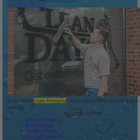
WINTERDIENST
Erste Stunde
Gratis-Reinigung
! Jetzt Code notieren und beim ersten
einlösen.
CLEANDAYS10
Gebäudereinigung
Büroreinigung
Fensterreinigung
Unterhaltsreinigung