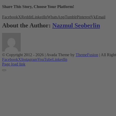
Share This Story, Choose Your Platform!
Facebook
X
Reddit
LinkedIn
WhatsApp
Tumblr
Pinterest
Vk
Email
About the Author:
Nazmul Seoberlin
© Copyright 2012 -
2026 | Avada Theme by
ThemeFusion
| All Righ
Facebook
X
Instagram
YouTube
LinkedIn
Page load link