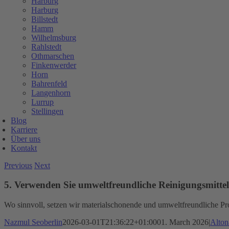
Harburg
Harburg
Billstedt
Hamm
Wilhelmsburg
Rahlstedt
Othmarschen
Finkenwerder
Horn
Bahrenfeld
Langenhorn
Lurrup
Stellingen
Blog
Karriere
Über uns
Kontakt
Previous
Next
5. Verwenden Sie umweltfreundliche Reinigungsmitte
Wo sinnvoll, setzen wir materialschonende und umweltfreundliche Pr
Nazmul Seoberlin
2026-03-01T21:36:22+01:00
01. March 2026
|
Alton