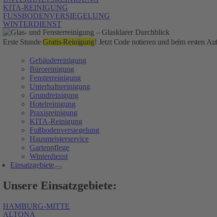
KITA-REINIGUNG
FUSSBODENVERSIEGELUNG
WINTERDIENST
Erste Stunde
Gratis-Reinigung
! Jetzt Code notieren und beim ersten Auf
Gebäudereinigung
Büroreinigung
Fensterreinigung
Unterhaltsreinigung
Grundreinigung
Hotelreinigung
Praxisreinigung
KITA-Reinigung
Fußbodenversiegelung
Hausmeisterservice
Gartenpflege
Winterdienst
Einsatzgebiete
Unsere Einsatzgebiete:
HAMBURG-MITTE
ALTONA