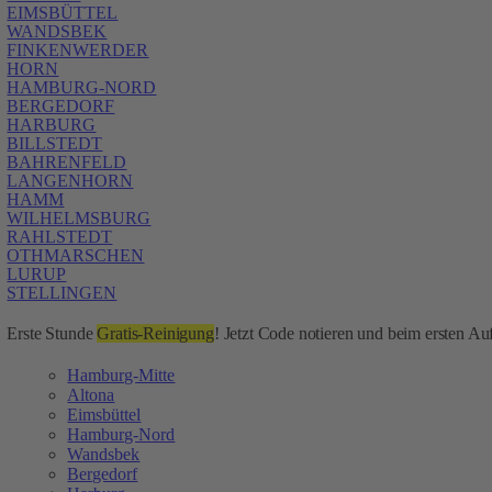
EIMSBÜTTEL
WANDSBEK
FINKENWERDER
HORN
HAMBURG-NORD
BERGEDORF
HARBURG
BILLSTEDT
BAHRENFELD
LANGENHORN
HAMM
WILHELMSBURG
RAHLSTEDT
OTHMARSCHEN
LURUP
STELLINGEN
Erste Stunde
Gratis-Reinigung
! Jetzt Code notieren und beim ersten Auf
Hamburg-Mitte
Altona
Eimsbüttel
Hamburg-Nord
Wandsbek
Bergedorf