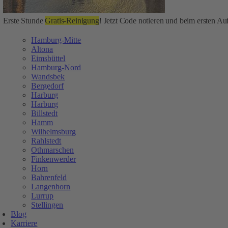
Erste Stunde
Gratis-Reinigung
! Jetzt Code notieren und beim ersten Auf
Hamburg-Mitte
Altona
Eimsbüttel
Hamburg-Nord
Wandsbek
Bergedorf
Harburg
Harburg
Billstedt
Hamm
Wilhelmsburg
Rahlstedt
Othmarschen
Finkenwerder
Horn
Bahrenfeld
Langenhorn
Lurrup
Stellingen
Blog
Karriere