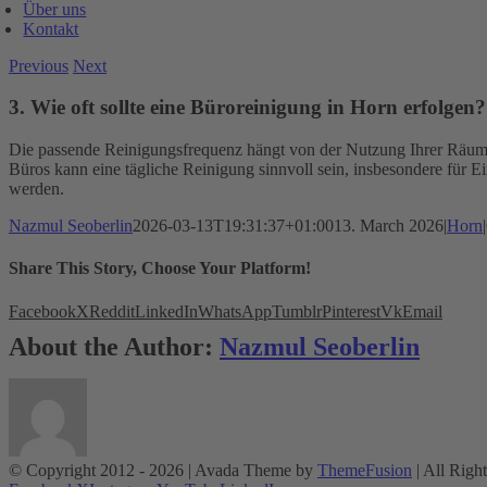
Über uns
Kontakt
Previous
Next
3. Wie oft sollte eine Büroreinigung in Horn erfolgen?
Die passende Reinigungsfrequenz hängt von der Nutzung Ihrer Räumlic
Büros kann eine tägliche Reinigung sinnvoll sein, insbesondere für
werden.
Nazmul Seoberlin
2026-03-13T19:31:37+01:00
13. March 2026
|
Horn
|
Share This Story, Choose Your Platform!
Facebook
X
Reddit
LinkedIn
WhatsApp
Tumblr
Pinterest
Vk
Email
About the Author:
Nazmul Seoberlin
© Copyright 2012 -
2026 | Avada Theme by
ThemeFusion
| All Righ