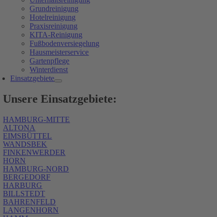
Grundreinigung
Hotelreinigung
Praxisreinigung
KITA-Reinigung
Fußbodenversiegelung
Hausmeisterservice
Gartenpflege
Winterdienst
Einsatzgebiete
Unsere Einsatzgebiete:
HAMBURG-MITTE
ALTONA
EIMSBÜTTEL
WANDSBEK
FINKENWERDER
HORN
HAMBURG-NORD
BERGEDORF
HARBURG
BILLSTEDT
BAHRENFELD
LANGENHORN