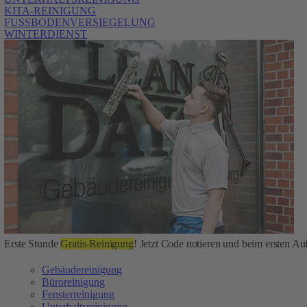
KITA-REINIGUNG
FUSSBODENVERSIEGELUNG
WINTERDIENST
Erste Stunde
Gratis-Reinigung
! Jetzt Code notieren und beim ersten Auf
Gebäudereinigung
Büroreinigung
Fensterreinigung
Unterhaltsreinigung