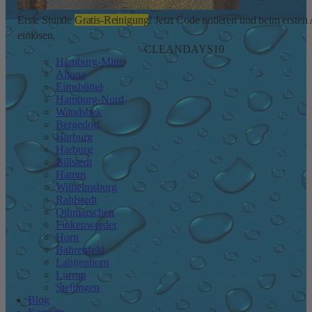
Erste Stunde
Gratis-Reinigung
! Jetzt Code notieren und beim ersten
einlösen.
CLEANDAYS10
Hamburg-Mitte
Altona
Eimsbüttel
Hamburg-Nord
Wandsbek
Bergedorf
Harburg
Harburg
Billstedt
Hamm
Wilhelmsburg
Rahlstedt
Othmarschen
Finkenwerder
Horn
Bahrenfeld
Langenhorn
Lurrup
Stellingen
Blog