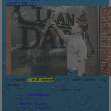
WINTERDIENST
Erste Stunde
Gratis-Reinigung
! Jetzt Code notieren und beim ersten
einlösen.
CLEANDAYS10
Gebäudereinigung
Büroreinigung
Fensterreinigung
Unterhaltsreinigung