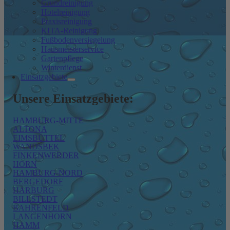
Grundreinigung
Hotelreinigung
Praxisreinigung
KITA-Reinigung
Fußbodenversiegelung
Hausmeisterservice
Gartenpflege
Winterdienst
Einsatzgebiete
Unsere Einsatzgebiete:
HAMBURG-MITTE
ALTONA
EIMSBÜTTEL
WANDSBEK
FINKENWERDER
HORN
HAMBURG-NORD
BERGEDORF
HARBURG
BILLSTEDT
BAHRENFELD
LANGENHORN
HAMM