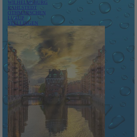
WILHELMSBURG
RAHLSTEDT
OTHMARSCHEN
LURUP
STELLINGEN