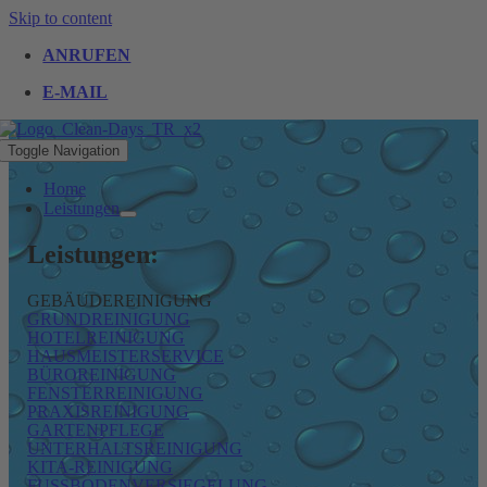
Skip to content
ANRUFEN
E-MAIL
Toggle Navigation
Home
Leistungen
Leistungen:
GEBÄUDEREINIGUNG
GRUNDREINIGUNG
HOTELREINIGUNG
HAUSMEISTERSERVICE
BÜROREINIGUNG
FENSTERREINIGUNG
PRAXISREINIGUNG
GARTENPFLEGE
UNTERHALTSREINIGUNG
KITA-REINIGUNG
FUSSBODENVERSIEGELUNG