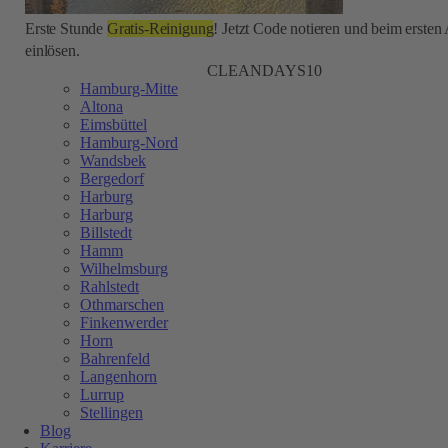
Erste Stunde
Gratis-Reinigung
! Jetzt Code notieren und beim ersten
einlösen.
CLEANDAYS10
Hamburg-Mitte
Altona
Eimsbüttel
Hamburg-Nord
Wandsbek
Bergedorf
Harburg
Harburg
Billstedt
Hamm
Wilhelmsburg
Rahlstedt
Othmarschen
Finkenwerder
Horn
Bahrenfeld
Langenhorn
Lurrup
Stellingen
Blog