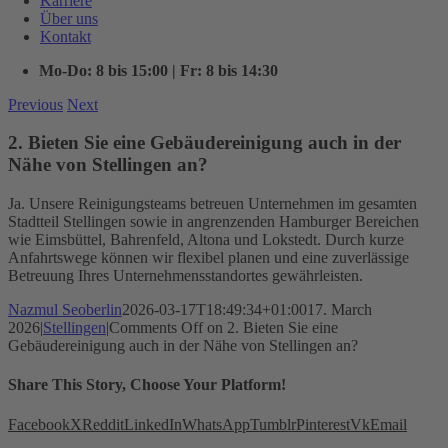
Karriere
Über uns
Kontakt
Mo-Do: 8 bis 15:00 | Fr: 8 bis 14:30
Previous
Next
2. Bieten Sie eine Gebäudereinigung auch in der
Nähe von Stellingen an?
Ja. Unsere Reinigungsteams betreuen Unternehmen im gesamten
Stadtteil Stellingen sowie in angrenzenden Hamburger Bereichen
wie Eimsbüttel, Bahrenfeld, Altona und Lokstedt. Durch kurze
Anfahrtswege können wir flexibel planen und eine zuverlässige
Betreuung Ihres Unternehmensstandortes gewährleisten.
Nazmul Seoberlin
2026-03-17T18:49:34+01:00
17. March
2026
|
Stellingen
|
Comments Off
on 2. Bieten Sie eine
Gebäudereinigung auch in der Nähe von Stellingen an?
Share This Story, Choose Your Platform!
Facebook
X
Reddit
LinkedIn
WhatsApp
Tumblr
Pinterest
Vk
Email