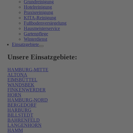
Grundreinigung
Hotelreinigung
Praxisreinigung
KITA-Reinigung
Fußbodenversiegelung
Hausmeisterservice
Gartenpflege
Winterdienst
Einsatzgebiete
Unsere Einsatzgebiete:
HAMBURG-MITTE
ALTONA
EIMSBÜTTEL
WANDSBEK
FINKENWERDER
HORN
HAMBURG-NORD
BERGEDORF
HARBURG
BILLSTEDT
BAHRENFELD
LANGENHORN
HAMM