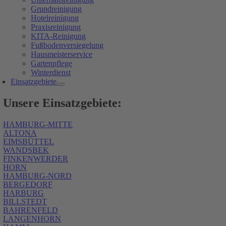
Grundreinigung
Hotelreinigung
Praxisreinigung
KITA-Reinigung
Fußbodenversiegelung
Hausmeisterservice
Gartenpflege
Winterdienst
Einsatzgebiete
Unsere Einsatzgebiete:
HAMBURG-MITTE
ALTONA
EIMSBÜTTEL
WANDSBEK
FINKENWERDER
HORN
HAMBURG-NORD
BERGEDORF
HARBURG
BILLSTEDT
BAHRENFELD
LANGENHORN