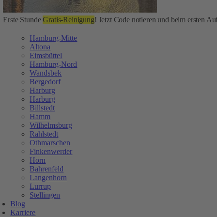
Erste Stunde
Gratis-Reinigung
! Jetzt Code notieren und beim ersten Auf
Hamburg-Mitte
Altona
Eimsbüttel
Hamburg-Nord
Wandsbek
Bergedorf
Harburg
Harburg
Billstedt
Hamm
Wilhelmsburg
Rahlstedt
Othmarschen
Finkenwerder
Horn
Bahrenfeld
Langenhorn
Lurrup
Stellingen
Blog
Karriere