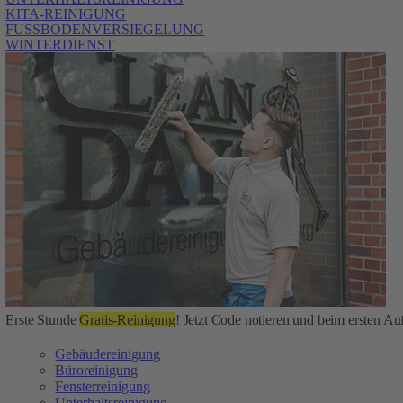
KITA-REINIGUNG
FUSSBODENVERSIEGELUNG
WINTERDIENST
Erste Stunde
Gratis-Reinigung
! Jetzt Code notieren und beim ersten Auf
Gebäudereinigung
Büroreinigung
Fensterreinigung
Unterhaltsreinigung