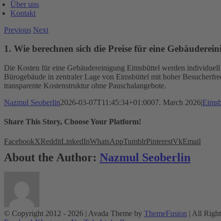
Über uns
Kontakt
Previous
Next
1. Wie berechnen sich die Preise für eine Gebäuderei
Die Kosten für eine Gebäudereinigung Eimsbüttel werden individuell 
Bürogebäude in zentraler Lage von Eimsbüttel mit hoher Besucherfreq
transparente Kostenstruktur ohne Pauschalangebote.
Nazmul Seoberlin
2026-03-07T11:45:34+01:00
07. March 2026
|
Eimsb
Share This Story, Choose Your Platform!
Facebook
X
Reddit
LinkedIn
WhatsApp
Tumblr
Pinterest
Vk
Email
About the Author:
Nazmul Seoberlin
© Copyright 2012 -
2026 | Avada Theme by
ThemeFusion
| All Righ