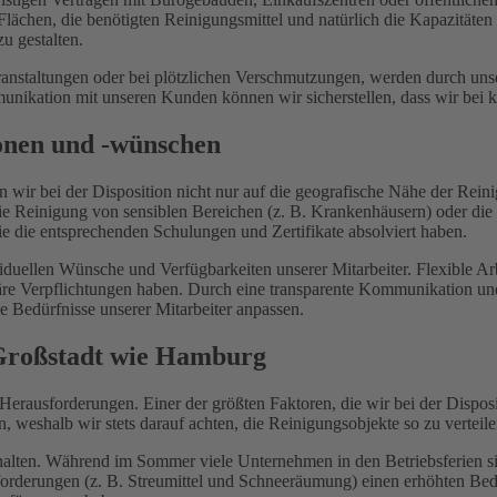
lächen, die benötigten Reinigungsmittel und natürlich die Kapazitäten 
zu gestalten.
anstaltungen oder bei plötzlichen Verschmutzungen, werden durch unse
munikation mit unseren Kunden können wir sicherstellen, dass wir bei k
ionen und -wünschen
 wir bei der Disposition nicht nur auf die geografische Nähe der Reini
e Reinigung von sensiblen Bereichen (z. B. Krankenhäusern) oder die 
 die die entsprechenden Schulungen und Zertifikate absolviert haben.
iduellen Wünsche und Verfügbarkeiten unserer Mitarbeiter. Flexible Ar
liäre Verpflichtungen haben. Durch eine transparente Kommunikation u
e Bedürfnisse unserer Mitarbeiter anpassen.
 Großstadt wie Hamburg
 Herausforderungen. Einer der größten Faktoren, die wir bei der Dispos
 weshalb wir stets darauf achten, die Reinigungsobjekte so zu verteile
en. Während im Sommer viele Unternehmen in den Betriebsferien sind
rderungen (z. B. Streumittel und Schneeräumung) einen erhöhten Bedar