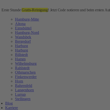
Erste Stunde
Gratis-Reinigung
! Jetzt Code notieren und beim ersten Auf
Hamburg-Mitte
Altona
Eimsbüttel
Hamburg-Nord
Wandsbek
Bergedorf
Harburg
Harburg
Billstedt
Hamm
Wilhelmsburg
Rahlstedt
Othmarschen
Finkenwerder
Horn
Bahrenfeld
Langenhorn
Lurrup
Stellingen
Blog
Karriere