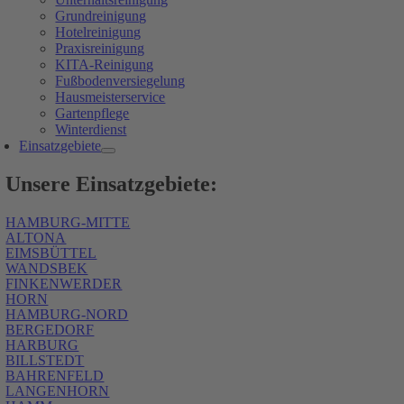
Grundreinigung
Hotelreinigung
Praxisreinigung
KITA-Reinigung
Fußbodenversiegelung
Hausmeisterservice
Gartenpflege
Winterdienst
Einsatzgebiete
Unsere Einsatzgebiete:
HAMBURG-MITTE
ALTONA
EIMSBÜTTEL
WANDSBEK
FINKENWERDER
HORN
HAMBURG-NORD
BERGEDORF
HARBURG
BILLSTEDT
BAHRENFELD
LANGENHORN