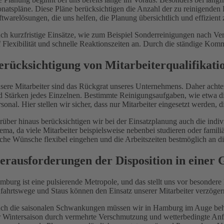
natspläne. Diese Pläne berücksichtigen die Anzahl der zu reinigenden F
ftwarelösungen, die uns helfen, die Planung übersichtlich und effizient 
ch kurzfristige Einsätze, wie zum Beispiel Sonderreinigungen nach Ver
f Flexibilität und schnelle Reaktionszeiten an. Durch die ständige Kom
erücksichtigung von Mitarbeiterqualifikat
sere Mitarbeiter sind das Rückgrat unseres Unternehmens. Daher achten
d Stärken jedes Einzelnen. Bestimmte Reinigungsaufgaben, wie etwa di
rsonal. Hier stellen wir sicher, dass nur Mitarbeiter eingesetzt werden,
rüber hinaus berücksichtigen wir bei der Einsatzplanung auch die indiv
ema, da viele Mitarbeiter beispielsweise nebenbei studieren oder fami
lche Wünsche flexibel eingehen und die Arbeitszeiten bestmöglich an di
erausforderungen der Disposition in einer
mburg ist eine pulsierende Metropole, und das stellt uns vor besondere
fahrtswege und Staus können den Einsatz unserer Mitarbeiter verzögern,
ch die saisonalen Schwankungen müssen wir in Hamburg im Auge behalt
r Wintersaison durch vermehrte Verschmutzung und wetterbedingte Anfo