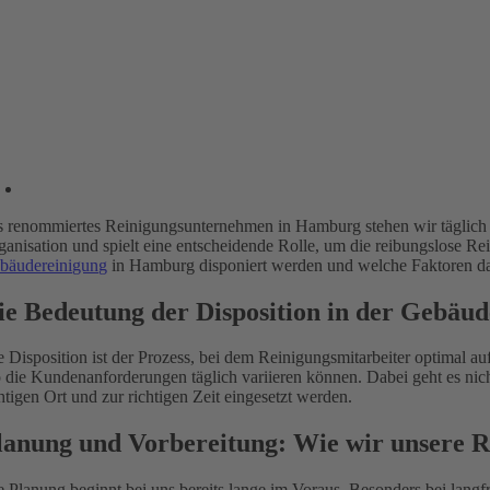
s renommiertes Reinigungsunternehmen in Hamburg stehen wir täglich vor
ganisation und spielt eine entscheidende Rolle, um die reibungslose Re
bäudereinigung
in Hamburg disponiert werden und welche Faktoren da
ie Bedeutung der Disposition in der Gebäu
e Disposition ist der Prozess, bei dem Reinigungsmitarbeiter optimal a
 die Kundenanforderungen täglich variieren können. Dabei geht es nicht
chtigen Ort und zur richtigen Zeit eingesetzt werden.
lanung und Vorbereitung: Wie wir unsere R
e Planung beginnt bei uns bereits lange im Voraus. Besonders bei langf