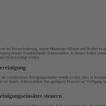
 der Herausforderung, unsere Mitarbeiter effizient und flexibel zu di
inigung unserer Kundenobjekte sicherzustellen. In diesem Artikel geben
bei berücksichtigt werden.
dereinigung
uf die verschiedenen Reinigungsobjekte verteilt werden. Dies ist beson
 nur darum, sicherzustellen, dass genügend Personal zur Verfügung steh
einigungseinsätze steuern
ristigen Verträgen mit Bürogebäuden, Einkaufszentren oder öffentliche