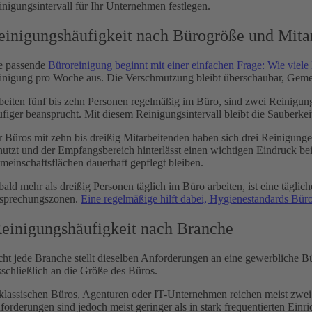
inigungsintervall für Ihr Unternehmen festlegen.
einigungshäufigkeit nach Bürogröße und Mitar
e passende
Büroreinigung beginnt mit einer einfachen Frage: Wie viel
inigung pro Woche aus. Die Verschmutzung bleibt überschaubar, Gemei
beiten fünf bis zehn Personen regelmäßig im Büro, sind zwei Reinigu
ufiger beansprucht. Mit diesem Reinigungsintervall bleibt die Sauberke
r Büros mit zehn bis dreißig Mitarbeitenden haben sich drei Reinigu
nutzt und der Empfangsbereich hinterlässt einen wichtigen Eindruck b
meinschaftsflächen dauerhaft gepflegt bleiben.
bald mehr als dreißig Personen täglich im Büro arbeiten, ist eine tägl
sprechungszonen.
Eine regelmäßige hilft dabei, Hygienestandards Bür
einigungshäufigkeit nach Branche
cht jede Branche stellt dieselben Anforderungen an eine gewerbliche B
sschließlich an die Größe des Büros.
 klassischen Büros, Agenturen oder IT-Unternehmen reichen meist zwei
forderungen sind jedoch meist geringer als in stark frequentierten Einr