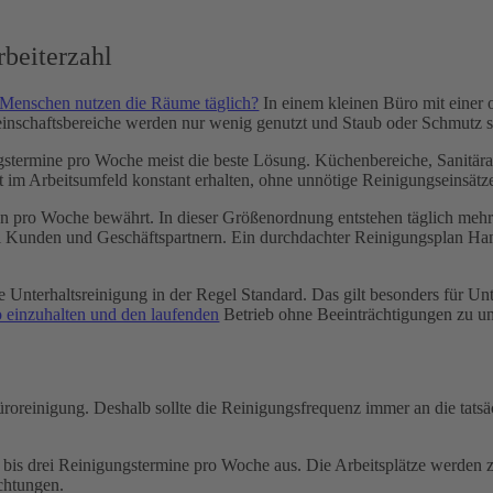
beiterzahl
e Menschen nutzen die Räume täglich?
In einem kleinen Büro mit einer o
nschaftsbereiche werden nur wenig genutzt und Staub oder Schmutz s
ngstermine pro Woche meist die beste Lösung. Küchenbereiche, Sanitä
it im Arbeitsumfeld konstant erhalten, ohne unnötige Reinigungseinsätz
ngen pro Woche bewährt. In dieser Größenordnung entstehen täglich m
ei Kunden und Geschäftspartnern. Ein durchdachter Reinigungsplan Ham
iche Unterhaltsreinigung in der Regel Standard. Das gilt besonders für
o einzuhalten und den laufenden
Betrieb ohne Beeinträchtigungen zu un
üroreinigung. Deshalb sollte die Reinigungsfrequenz immer an die tat
 bis drei Reinigungstermine pro Woche aus. Die Arbeitsplätze werden 
ichtungen.