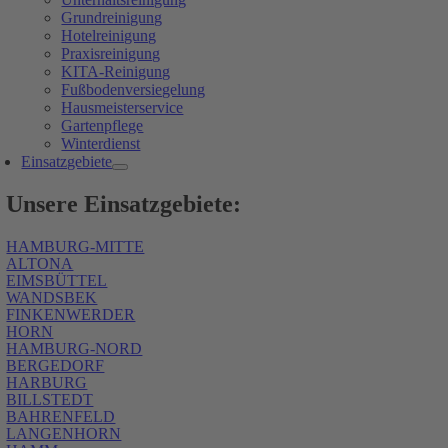
Grundreinigung
Hotelreinigung
Praxisreinigung
KITA-Reinigung
Fußbodenversiegelung
Hausmeisterservice
Gartenpflege
Winterdienst
Einsatzgebiete
Unsere Einsatzgebiete:
HAMBURG-MITTE
ALTONA
EIMSBÜTTEL
WANDSBEK
FINKENWERDER
HORN
HAMBURG-NORD
BERGEDORF
HARBURG
BILLSTEDT
BAHRENFELD
LANGENHORN