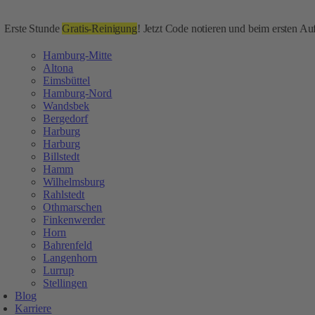
Erste Stunde
Gratis-Reinigung
! Jetzt Code notieren und beim ersten Auf
Hamburg-Mitte
Altona
Eimsbüttel
Hamburg-Nord
Wandsbek
Bergedorf
Harburg
Harburg
Billstedt
Hamm
Wilhelmsburg
Rahlstedt
Othmarschen
Finkenwerder
Horn
Bahrenfeld
Langenhorn
Lurrup
Stellingen
Blog
Karriere